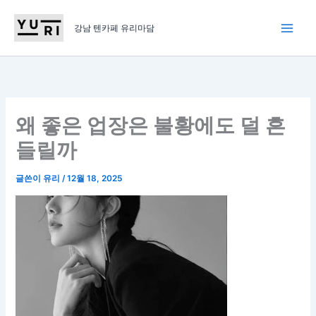
콘
텐
강남 텐카페 유리마담
츠
로
건
너
뛰
왜 좋은 업장은 불황에도 덜 흔
기
들릴까
글쓴이
유리
/
12월 18, 2025