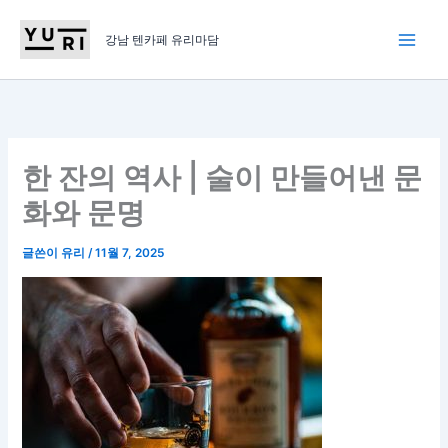
콘
텐
강남 텐카페 유리마담
츠
로
건
너
뛰
한 잔의 역사 | 술이 만들어낸 문
기
화와 문명
글쓴이
유리
/
11월 7, 2025