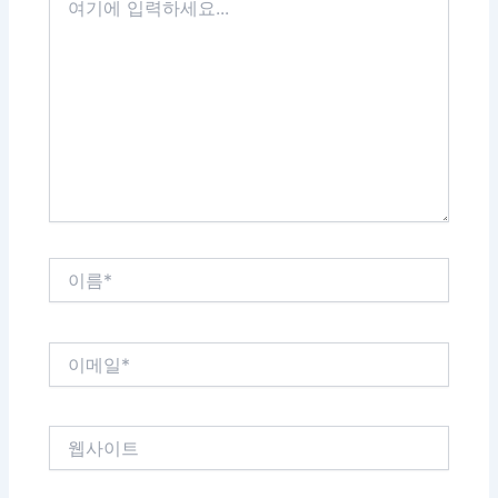
기
에
입
력
하
세
요...
이
름
*
이
메
일
*
웹
사
이