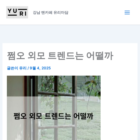
콘
텐
강남 텐카페 유리마담
츠
로
건
너
뛰
쩜오 외모 트렌드는 어떨까
기
글쓴이
유리
/
9월 4, 2025