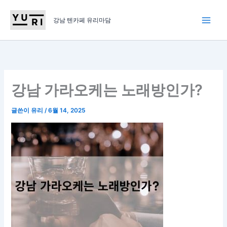
콘
텐
강남 텐카페 유리마담
츠
로
건
너
뛰
강남 가라오케는 노래방인가?
기
글쓴이
유리
/
6월 14, 2025