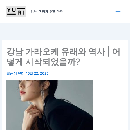
콘
텐
강남 텐카페 유리마담
츠
로
건
너
뛰
강남 가라오케 유래와 역사 | 어
기
떻게 시작되었을까?
글쓴이
유리
/
5월 22, 2025