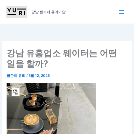
콘
텐
강남 텐카페 유리마담
츠
로
건
너
뛰
강남 유흥업소 웨이터는 어떤
기
일을 할까?
글쓴이
유리
/
5월 12, 2025