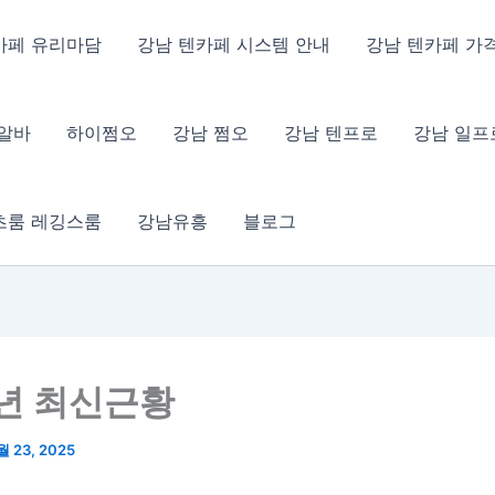
카페 유리마담
강남 텐카페 시스템 안내
강남 텐카페 가
 알바
하이쩜오
강남 쩜오
강남 텐프로
강남 일프
츠룸 레깅스룸
강남유흥
블로그
5년 최신근황
월 23, 2025