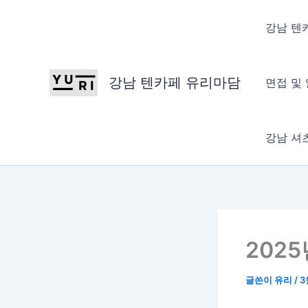
콘
텐
강남 텐
츠
로
건
강남 텐카페 유리마담
면접 및
너
뛰
기
강남 셔
202
글쓴이
유리
/
3