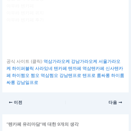
아우라 텐카페
아우라 텐카페 위치
아우라 텐카페 후기
공식 사이트 (클릭)
역삼가라오케
강남가라오케
서울가라오
케
하이퍼블릭
사라있네
텐카페
텐까페
역삼텐카페
신사텐카
페
하이쩜오
쩜오
역삼쩜오
강남텐프로
텐프로
룸싸롱
하이룸
싸롱
강남일프로
이전
다음
“텐카페 유리마담”에 대한 9개의 생각