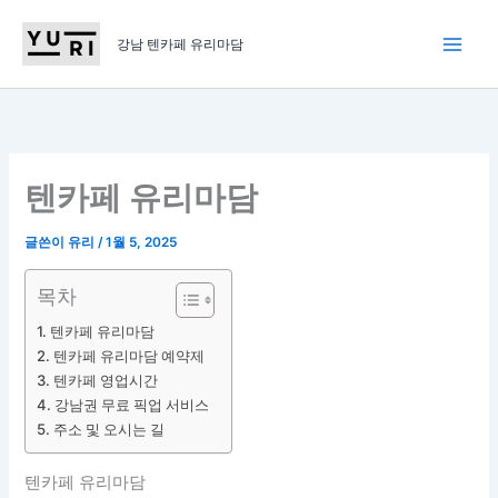
콘
텐
강남 텐카페 유리마담
츠
로
건
너
뛰
텐카페 유리마담
기
글쓴이
유리
/
1월 5, 2025
목차
텐카페 유리마담
텐카페 유리마담 예약제
텐카페 영업시간
강남권 무료 픽업 서비스
주소 및 오시는 길
텐카페 유리마담