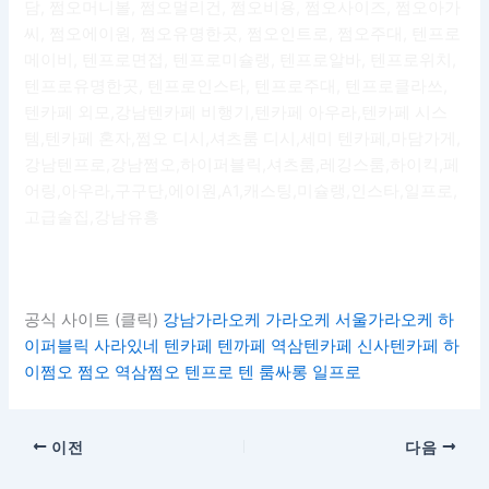
담, 쩜오머니볼, 쩜오멀리건, 쩜오비용, 쩜오사이즈, 쩜오아가
씨, 쩜오에이원, 쩜오유명한곳, 쩜오인트로, 쩜오주대, 텐프로
메이비, 텐프로면접, 텐프로미슐랭, 텐프로알바, 텐프로위치,
텐프로유명한곳, 텐프로인스타, 텐프로주대, 텐프로클라쓰,
텐카페 외모,강남텐카페 비행기,텐카페 아우라,텐카페 시스
템,텐카페 혼자,쩜오 디시,셔츠룸 디시,세미 텐카페,마담가게,
강남텐프로,강남쩜오,하이퍼블릭,셔츠룸,레깅스룸,하이킥,페
어링,아우라,구구단,에이원,A1,캐스팅,미슐랭,인스타,일프로,
고급술집,강남유흥
공식 사이트 (클릭)
강남가라오케
가라오케
서울가라오케
하
이퍼블릭
사라있네
텐카페
텐까페
역삼텐카페
신사텐카페
하
이쩜오
쩜오
역삼쩜오
텐프로
텐
룸싸롱
일프로
이전
다음