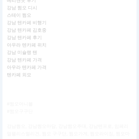
베리앤굿 후기
강남 쩜오 디시
스테이 쩜오
강남 텐카페 비행기
강남 텐카페 김호중
강남 텐카페 후기
아우라 텐카페 위치
강남 미슐랭 텐
강남 텐카페 가격
아우라 텐카페 가격
텐카페 외모
#쩜오머니볼
#쩜오구구단
강남쩜오, 강남쩜오마담, 강남쩜오주대, 강남텐프로, 임페리
얼팰리스멀리건, 쩜오 구구단, 쩜오가게, 쩜오라이징, 쩜오마