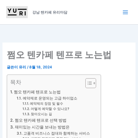
콘
텐
강남 텐카페 유리마담
츠
로
건
너
뛰
쩜오 텐카페 텐프로 노는법
기
글쓴이
유리
/
8월 18, 2024
목차
쩜오 텐카페 텐프로 노는법
예약제로 운영되는 고급 하이업소
예약제의 장점 및 필수
어떻게 예약할 수 있나요?
찾아오시는 길
쩜오 텐카페 텐프로 선택 방법
재미있는 시간을 보내는 방법은
고품격 비즈니스 접대와 함께하는 서비스