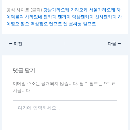
공식 사이트 (클릭)
강남가라오케
가라오케
서울가라오케
하
이퍼블릭
사라있네
텐카페
텐까페
역삼텐카페
신사텐카페
하
이쩜오
쩜오
역삼쩜오
텐프로
텐
룸싸롱
일프로
이전
다음
댓글 달기
이메일 주소는 공개되지 않습니다.
필수 필드는
*
로 표
시됩니다
여
기
에
입
력